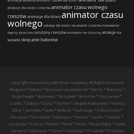
animacja weselna
animator zabaw dla dzieci
animator czasu wolnego
atrakcje dla dzieci rzeszów
animator czasu
rzeszów
animacje dla dzieci
wolnego
zabawy dla dzieci na wesele rzeszów
malowanie
urodziny rzeszów
atrakcje na
twarzy dzieciom
animator na chrzciny
skręcanie balonów
wesele
Copyright reserved by Mini Brain Academy. All Rights Reserved
Albigowa * Babica * Baranów Sandomierski * Bircza * Błażowa *
Boguchwała * Bukowiec * Brzostek * Brzozów * Cieszanów *
Czudec * Dębica * Dukla * Dynów * Głogów Małopolski * Iwonicz
Zdrój * Jarosław * Jasło * Jedlicze * Kańczuga * Kolbuszowa *
Korczyna * Korczowa * Kołaczyce * Krosno * Lesko * Leżajsk *
Lubaczów * Łańcut * Mielec * Narol * Nisko * Nowa Dęba * Nowa
Sarzyna * Oleszyce * Pilzno * Polańczyk * Pruchnik * Przecław