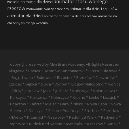
animator czasu wolnego
wesele
animacje dla dzieci
rzeszów
animacje dla dzieci rzeszów
malowanie twarzy dzieciom
animator dla dzieci
animator zabaw dla dzieci rzeszów
animator na
chrzciny
animacja weselna
Copyright reserved by Mini Brain Academy. All Rights Reserved
Albigowa * Babica * Baranów Sandomierski * Bircza * Błażowa *
Boguchwała * Bukowiec * Brzostek * Brzozów * Cieszanów *
Czudec * Dębica * Dukla * Dynów * Głogów Małopolski * Iwonicz
Zdrój * Jarosław * Jasło * Jedlicze * Kańczuga * Kolbuszowa *
Korczyna * Korczowa * Kołaczyce * Krosno * Lesko * Leżajsk *
Lubaczów * Łańcut * Mielec * Narol * Nisko * Nowa Dęba * Nowa
Sarzyna * Oleszyce * Pilzno * Polańczyk * Pruchnik * Przecław
k/Mielca * Przemyśl * Przeworsk * Radomyśl Wielki * Radymno *
Ropczyce * Rudnik nad Sanem * Rymanów * Rzeszów * Sanok *