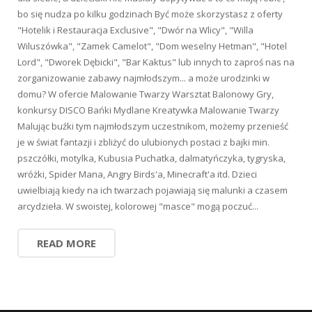
bo się nudza po kilku godzinach Być może skorzystasz z oferty
"Hotelik i Restauracja Exclusive", "Dwór na Wlicy", "Willa
Wiluszówka", "Zamek Camelot", "Dom weselny Hetman", "Hotel
Lord", "Dworek Dębicki", "Bar Kaktus" lub innych to zaproś nas na
zorganizowanie zabawy najmłodszym... a może urodzinki w
domu? W ofercie Malowanie Twarzy Warsztat Balonowy Gry,
konkursy DISCO Bańki Mydlane Kreatywka Malowanie Twarzy
Malując buźki tym najmłodszym uczestnikom, możemy przenieść
je w świat fantazji i zbliżyć do ulubionych postaci z bajki min.
pszczółki, motylka, Kubusia Puchatka, dalmatyńczyka, tygryska,
wróżki, Spider Mana, Angry Birds'a, Minecraft'a itd. Dzieci
uwielbiają kiedy na ich twarzach pojawiają się malunki a czasem
arcydzieła. W swoistej, kolorowej "masce" mogą poczuć...
READ MORE