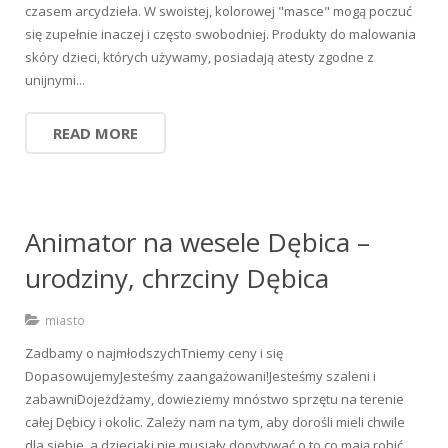
czasem arcydzieła. W swoistej, kolorowej "masce" mogą poczuć
się zupełnie inaczej i często swobodniej. Produkty do malowania
skóry dzieci, których używamy, posiadają atesty zgodne z
unijnymi...
READ MORE
Animator na wesele Dębica –
urodziny, chrzciny Dębica
miasto
Zadbamy o najmłodszychTniemy ceny i się
DopasowujemyJesteśmy zaangażowani!Jesteśmy szaleni i
zabawniDojeżdżamy, dowieziemy mnóstwo sprzętu na terenie
całej Dębicy i okolic. Zależy nam na tym, aby dorośli mieli chwile
dla siebie, a dzieciaki nie musiały dopytywać o to co mają robić ,