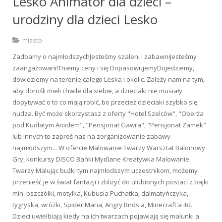
Lesko Animator dla dzieci –
urodziny dla dzieci Lesko
miasto
Zadbamy o najmłodszychJesteśmy szaleni i zabawniJesteśmy
zaangażowani!Tniemy ceny i się DopasowujemyDojedziemy,
dowieziemy na terenie całego Leska i okolic. Zależy nam na tym,
aby dorośli mieli chwile dla siebie, a dzieciaki nie musiały
dopytywać o to co mają robić, bo przecież dzieciaki szybko się
nudza. Być może skorzystasz z oferty "Hotel Szelców", "Oberża
pod Kudłatym Aniołem", "Pensjonat Gawra", "Pensjonat Zamek"
lub innych to zaproś nas na zorganizowanie zabawy
najmłodszym... W ofercie Malowanie Twarzy Warsztat Balonowy
Gry, konkursy DISCO Bańki Mydlane Kreatywka Malowanie
Twarzy Malując buźki tym najmłodszym uczestnikom, możemy
przenieść je w świat fantazji i zbliżyć do ulubionych postaci z bajki
min. pszczółki, motylka, Kubusia Puchatka, dalmatyńczyka,
tygryska, wróżki, Spider Mana, Angry Birds'a, Minecraft'a itd.
Dzieci uwielbiają kiedy na ich twarzach pojawiają się malunki a