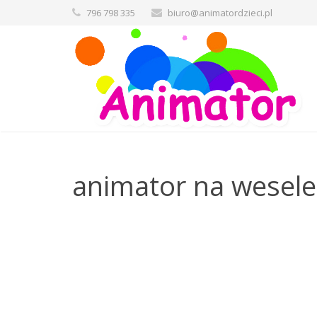
796 798 335
biuro@animatordzieci.pl
animator na wesele