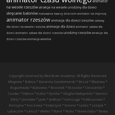
animator
na wesele rzeszów
atrakcje na wesele
urodziny dla dzieci
skręcanie balonów
malowanie twarzy dzieciom
animator na imprezę
animator rzeszów
animacje dla dzieci rzeszów
zabawy
animacje dla dzieci
dla dzieci na wesele rzeszów
animator zabaw dla
urodziny rzeszów
dzieci
animator zabaw dla dzieci rzeszów
atrakcje dla
dzieci rzeszów
animacja weselna
Copyright reserved by Mini Brain Academy. All Rights Reserved
Albigowa * Babica * Baranów Sandomierski * Bircza * Błażowa *
Boguchwała * Bukowiec * Brzostek * Brzozów * Cieszanów *
Czudec * Dębica * Dukla * Dynów * Głogów Małopolski * Iwonicz
Zdrój * Jarosław * Jasło * Jedlicze * Kańczuga * Kolbuszowa *
Korczyna * Korczowa * Kołaczyce * Krosno * Lesko * Leżajsk *
Lubaczów * Łańcut * Mielec * Narol * Nisko * Nowa Dęba * Nowa