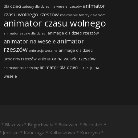
animator
dla dzieci
zabawy dla dzieci na wesele rzeszów
czasu wolnego rzeszów
malowanie twarzy dzieciom
animator czasu wolnego
animacje dla dzieci rzeszów
animator zabaw dla dzieci
animator
animator na wesele
rzeszów
animacje dla dzieci
animacja weselna
animator na wesele rzeszów
urodziny rzeszów
animator dla dzieci
atrakcje na
animator na chrzciny
wesele
a * Błażowa * Boguchwała * Bukowiec * Brzostek *
* Jedlicze * Kańczuga * Kolbuszowa * Korczyna *