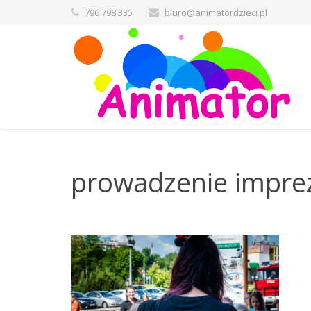
796 798 335
biuro@animatordzieci.pl
prowadzenie impre