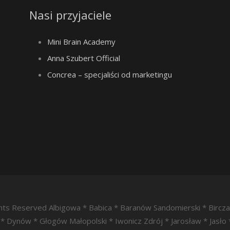
Nasi przyjaciele
Mini Brain Academy
Anna Szubert Official
Concrea – specjaliści od marketingu
ights Reserved Albigowa * Babica * Baranów Sandomierski * Bircz
* Dynów * Głogów Małopolski * Iwonicz Zdrój * Jarosław * Jasło 