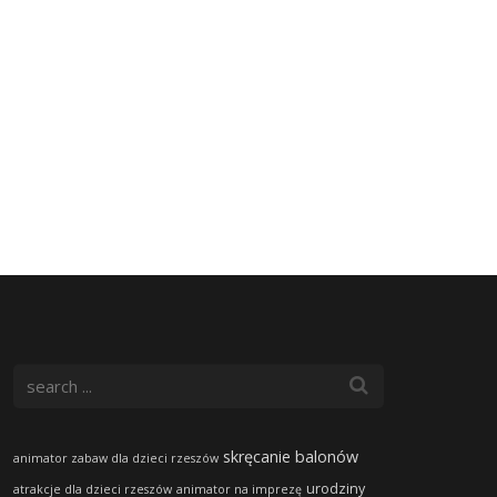
skręcanie balonów
animator zabaw dla dzieci rzeszów
urodziny
atrakcje dla dzieci rzeszów
animator na imprezę