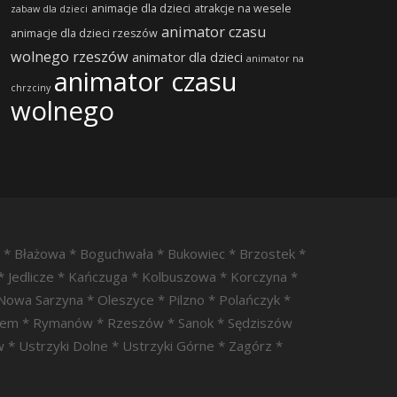
animacje dla dzieci
atrakcje na wesele
zabaw dla dzieci
animator czasu
animacje dla dzieci rzeszów
wolnego rzeszów
animator dla dzieci
animator na
animator czasu
chrzciny
wolnego
a * Błażowa * Boguchwała * Bukowiec * Brzostek *
* Jedlicze * Kańczuga * Kolbuszowa * Korczyna *
Nowa Sarzyna * Oleszyce * Pilzno * Polańczyk *
Sanem * Rymanów * Rzeszów * Sanok * Sędziszów
 * Ustrzyki Dolne * Ustrzyki Górne * Zagórz *