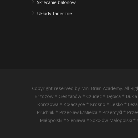
Skręcanie balonów
Układy taneczne
Copyright reserved by Mini Brain Academy. All R
Brzozów * Cieszanów * Czudec * Dębica * Dukla 
Korczowa * Kołaczyce * Krosno * Lesko * Leżaj
Pruchnik * Przecław k/Mielca * Przemyśl * Pr
Małopolski * Sieniawa * Sokołów Małopolski *