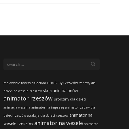
urodziny rzeszów
malowanie twarzy dzieciom
zabawy dla
skręcanie balonów
dzieci na wesele rzeszów
animator rzeszów
urodziny dla dzieci
animacja weselna
animator na imprezę
animator zabaw dla
animator na
dzieci rzeszów
atrakcje dla dzieci rzeszów
animator na wesele
wesele rzeszów
animator