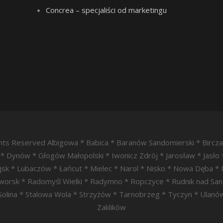
Concrea – specjaliści od marketingu
ights Reserved Albigowa * Babica * Baranów Sandomierski * Bircz
* Dynów * Głogów Małopolski * Iwonicz Zdrój * Jarosław * Jasło 
sk * Lubaczów * Łańcut * Mielec * Narol * Nisko * Nowa Dęba * 
zeworsk * Radomyśl Wielki * Radymno * Ropczyce * Rudnik nad 
 Solina * Stalowa Wola * Strzyżów * Tarnobrzeg * Tyczyn * Ulanów
Zaklików