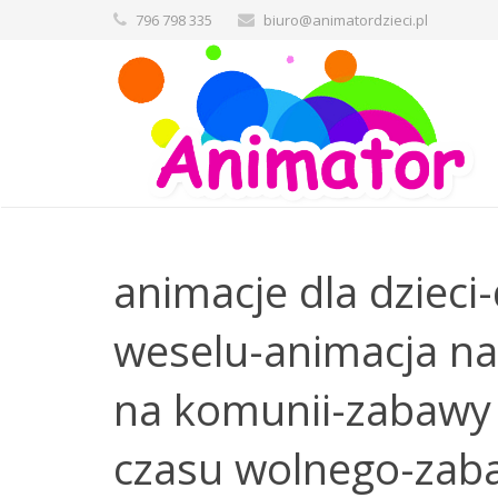
796 798 335
biuro@animatordzieci.pl
animacje dla dzieci-
weselu-animacja na
na komunii-zabawy
czasu wolnego-zaba