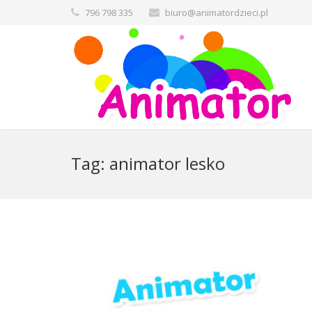
796 798 335
biuro@animatordzieci.pl
Tag:
animator lesko