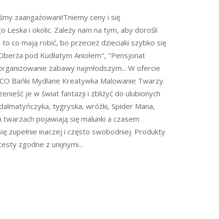
śmy zaangażowani!Tniemy ceny i się
eska i okolic. Zależy nam na tym, aby dorośli
o to co mają robić, bo przecież dzieciaki szybko się
"Oberża pod Kudłatym Aniołem", "Pensjonat
zorganizowanie zabawy najmłodszym... W ofercie
SCO Bańki Mydlane Kreatywka Malowanie Twarzy
eść je w świat fantazji i zbliżyć do ulubionych
, dalmatyńczyka, tygryska, wróżki, Spider Mana,
ich twarzach pojawiają się malunki a czasem
ę zupełnie inaczej i często swobodniej. Produkty
esty zgodne z unijnymi...