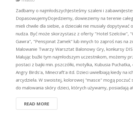
miasto
Zadbamy o najmłodszychJesteśmy szaleni i zabawniJeste
DopasowujemyDojedziemy, dowieziemy na terenie całego L
mieli chwile dla siebie, a dzieciaki nie musiały dopytywać 
nudza. Być może skorzystasz z oferty "Hotel Szelców", 
Gawra", "Pensjonat Zamek" lub innych to zaproś nas na 
Malowanie Twarzy Warsztat Balonowy Gry, konkursy DI
Malując buźki tym najmłodszym uczestnikom, możemy przeni
postaci z bajki min. pszczółki, motylka, Kubusia Puchatka
Angry Birds'a, Minecraft'a itd. Dzieci uwielbiają kiedy na 
arcydzieła. W swoistej, kolorowej "masce" mogą poczuć si
do malowania skóry dzieci, których używamy, posiadają at
READ MORE