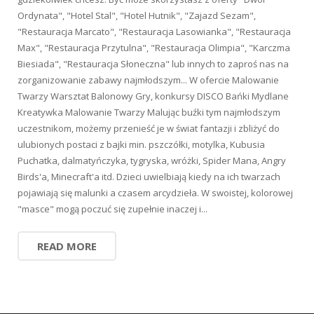
Ordynata", "Hotel Stal", "Hotel Hutnik", "Zajazd Sezam",
"Restauracja Marcato", "Restauracja Lasowianka", "Restauracja
Max", "Restauracja Przytulna", "Restauracja Olimpia", "Karczma
Biesiada", "Restauracja Słoneczna" lub innych to zaproś nas na
zorganizowanie zabawy najmłodszym... W ofercie Malowanie
Twarzy Warsztat Balonowy Gry, konkursy DISCO Bańki Mydlane
Kreatywka Malowanie Twarzy Malując buźki tym najmłodszym
uczestnikom, możemy przenieść je w świat fantazji i zbliżyć do
ulubionych postaci z bajki min. pszczółki, motylka, Kubusia
Puchatka, dalmatyńczyka, tygryska, wróżki, Spider Mana, Angry
Birds'a, Minecraft'a itd. Dzieci uwielbiają kiedy na ich twarzach
pojawiają się malunki a czasem arcydzieła. W swoistej, kolorowej
"masce" mogą poczuć się zupełnie inaczej i...
READ MORE