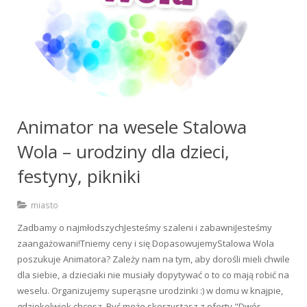
Animator na wesele Stalowa
Wola – urodziny dla dzieci,
festyny, pikniki
miasto
Zadbamy o najmłodszychJesteśmy szaleni i zabawniJesteśmy
zaangażowani!Tniemy ceny i się DopasowujemyStalowa Wola
poszukuje Animatora? Zależy nam na tym, aby dorośli mieli chwile
dla siebie, a dzieciaki nie musiały dopytywać o to co mają robić na
weselu. Organizujemy superąsne urodzinki :) w domu w knajpie,
gdziekolwiek chcesz. Być może skorzystasz z oferty "Dwór