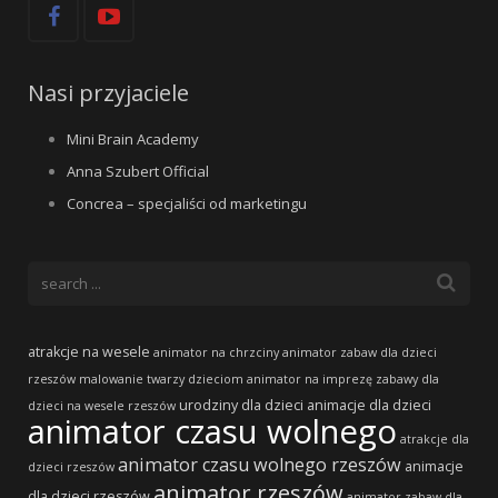
Nasi przyjaciele
Mini Brain Academy
Anna Szubert Official
Concrea – specjaliści od marketingu
atrakcje na wesele
animator na chrzciny
animator zabaw dla dzieci
rzeszów
malowanie twarzy dzieciom
animator na imprezę
zabawy dla
urodziny dla dzieci
animacje dla dzieci
dzieci na wesele rzeszów
animator czasu wolnego
atrakcje dla
animator czasu wolnego rzeszów
animacje
dzieci rzeszów
animator rzeszów
dla dzieci rzeszów
animator zabaw dla