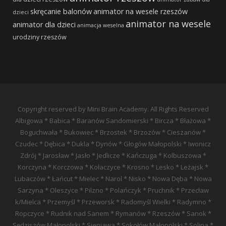
skręcanie balonów
animator na wesele rzeszów
dzieci
animator na wesele
animator dla dzieci
animacja weselna
urodziny rzeszów
Copyright reserved by Mini Brain Academy. All Rights Reserved
Albigowa * Babica * Baranów Sandomierski * Bircza * Błażowa *
Boguchwała * Bukowiec * Brzostek * Brzozów * Cieszanów *
Czudec * Dębica * Dukla * Dynów * Głogów Małopolski * Iwonicz
Zdrój * Jarosław * Jasło * Jedlicze * Kańczuga * Kolbuszowa *
Korczyna * Korczowa * Kołaczyce * Krosno * Lesko * Leżajsk *
Lubaczów * Łańcut * Mielec * Narol * Nisko * Nowa Dęba * Nowa
Sarzyna * Oleszyce * Pilzno * Polańczyk * Pruchnik * Przecław
k/Mielca * Przemyśl * Przeworsk * Radomyśl Wielki * Radymno *
Ropczyce * Rudnik nad Sanem * Rymanów * Rzeszów * Sanok *
Sędziszów Małopolski * Sieniawa * Sokołów Małopolski * Solina *