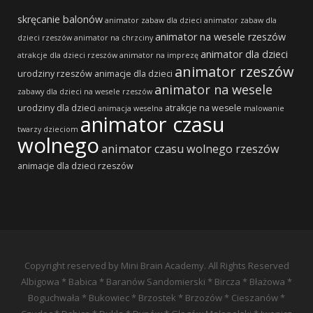
skręcanie balonów
animator zabaw dla dzieci
animator zabaw dla
animator na wesele rzeszów
dzieci rzeszów
animator na chrzciny
animator dla dzieci
atrakcje dla dzieci rzeszów
animator na imprezę
animator rzeszów
urodziny rzeszów
animacje dla dzieci
animator na wesele
zabawy dla dzieci na wesele rzeszów
urodziny dla dzieci
atrakcje na wesele
animacja weselna
malowanie
animator czasu
twarzy dzieciom
wolnego
animator czasu wolnego rzeszów
animacje dla dzieci rzeszów
Copyright reserved by Mini Brain Academy. All Rights Reserved
Albigowa * Babica * Baranów Sandomierski * Bircza * Błażowa *
Boguchwała * Bukowiec * Brzostek * Brzozów * Cieszanów *