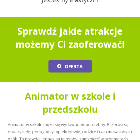
Sprawdź jakie atrakcje
możemy Ci zaoferować!
OFERTA
Animator w szkole i
przedszkolu
Animator w szkole może się wydawać niepotrzebny. Przecież są
nauczyciele, pedagodzy, opiekunowie, rodzice i cała masa innych
osób. To prawda, jednak są to osoby 'zamknięte’ w schematach