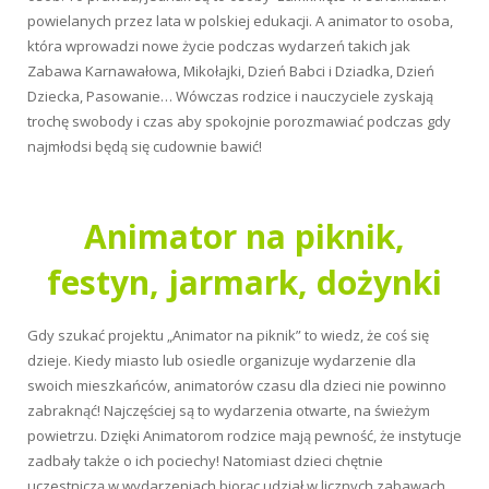
powielanych przez lata w polskiej edukacji. A animator to osoba,
która wprowadzi nowe życie podczas wydarzeń takich jak
Zabawa Karnawałowa, Mikołajki, Dzień Babci i Dziadka, Dzień
Dziecka, Pasowanie… Wówczas rodzice i nauczyciele zyskają
trochę swobody i czas aby spokojnie porozmawiać podczas gdy
najmłodsi będą się cudownie bawić!
Animator na piknik,
festyn, jarmark, dożynki
Gdy szukać projektu „Animator na piknik” to wiedz, że coś się
dzieje. Kiedy miasto lub osiedle organizuje wydarzenie dla
swoich mieszkańców, animatorów czasu dla dzieci nie powinno
zabraknąć! Najczęściej są to wydarzenia otwarte, na świeżym
powietrzu. Dzięki Animatorom rodzice mają pewność, że instytucje
zadbały także o ich pociechy! Natomiast dzieci chętnie
uczestniczą w wydarzeniach biorąc udział w licznych zabawach,